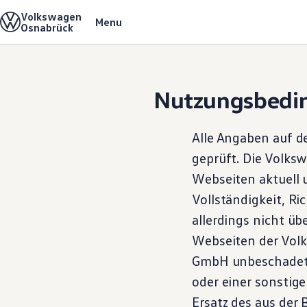
Volkswagen
Das Unternehmen
Menu
Home
Nutzungsbedingungen & Datenschutz
Osnabrück
Über uns
Unsere Unternehmenskultur
Willkommen in Osnabrück
Wir als Arbeitgeber
Skip to
Skip
Einstieg
main
to
Studenten
Nutzungsbedi
content
footer
Schüler
Duales Studium
Niedersachsen-Technikum
Alle Angaben auf d
FOS-Praktikum
Schulpraktikum
geprüft. Die
Volks
Ausbildung
Webseiten aktuell u
Offene Stellen
Bewerbungsprozess
Vollständigkeit, Ri
Erlebnis & Besucher
Visitor Walk
allerdings nicht ü
Automobilsammlung
Webseiten der
Vol
Anfahrt & Kontakt
Veranstaltungen
GmbH unbeschadet d
oder einer sonstig
Ersatz des aus der