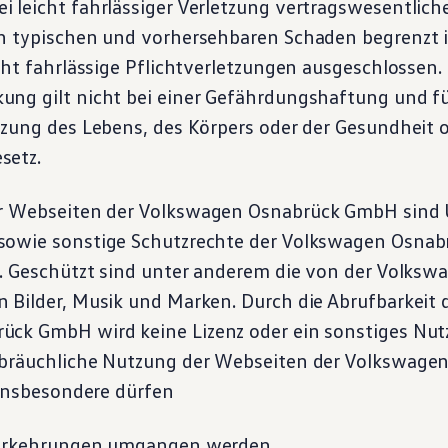
 leicht fahrlässiger Verletzung vertragswesentliche
n typischen und vorhersehbaren Schaden begrenzt is
cht fahrlässige Pflichtverletzungen ausgeschlossen
ng gilt nicht bei einer Gefährdungshaftung und f
tzung des Lebens, des Körpers oder der Gesundheit
setz.
r Webseiten der
Volkswagen
Osnabrück GmbH sind 
owie sonstige Schutzrechte der
Volkswagen
Osnab
n. Geschützt sind unter anderem die von der
Volksw
 Bilder, Musik und Marken. Durch die Abrufbarkeit 
ück GmbH wird keine Lizenz oder ein sonstiges Nu
bräuchliche Nutzung der Webseiten der
Volkswage
 insbesondere dürfen
vorkehrungen umgangen werden.