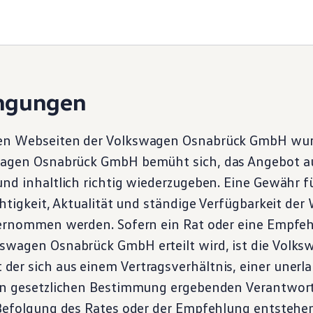
ngungen
en Webseiten der
Volkswagen
Osnabrück GmbH wurd
wagen
Osnabrück GmbH bemüht sich, das Angebot au
nd inhaltlich richtig wiederzugeben. Eine Gewähr fü
chtigkeit, Aktualität und ständige Verfügbarkeit de
bernommen werden. Sofern ein Rat oder eine Empfe
kswagen
Osnabrück GmbH erteilt wird, ist die
Volks
er sich aus einem Vertragsverhältnis, einer uner
en gesetzlichen Bestimmung ergebenden Verantwort
 Befolgung des Rates oder der Empfehlung entsteh