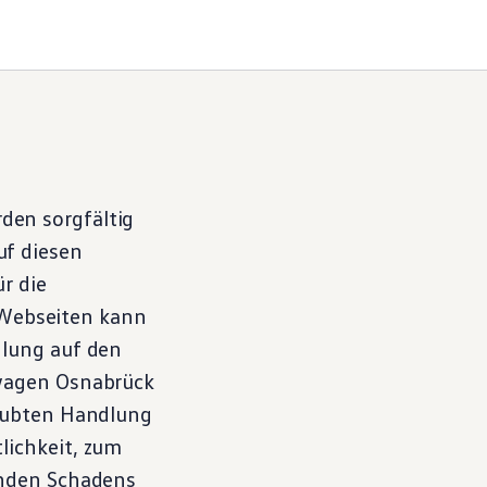
en sorgfältig
f diesen
r die
r Webseiten kann
hlung auf den
wagen
Osnabrück
laubten Handlung
lichkeit, zum
enden Schadens