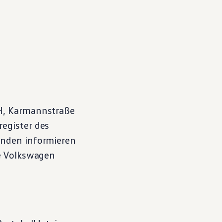
, Karmannstraße
egister des
enden informieren
e
Volkswagen