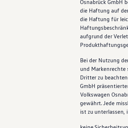
Osnabrück GmbH bei
die Haftung auf de
die Haftung für lei
Haftungsbeschränku
aufgrund der Verle
Produkthaftungsge
Bei der Nutzung de
und Markenrechte s
Dritter zu beachte
GmbH präsentierten
Volkswagen
Osnabr
gewährt. Jede miss
ist zu unterlassen,
keine Sicherheits