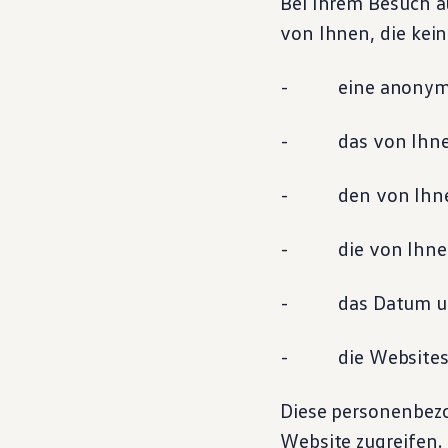
Bei Ihrem Besuch a
von Ihnen, die kei
- eine anonyme Co
- das von Ihnen 
- den von Ihnen
- die von Ihnen e
- das Datum und 
- die Websites, d
Diese personenbezo
Website zugreifen.