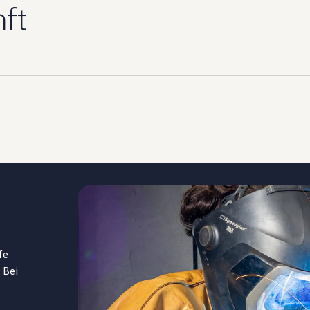
nft
fe
 Bei