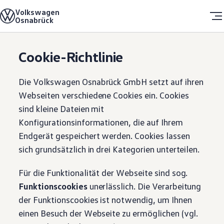
Volkswagen
Das Unternehmen
Home
Cookie-Richtlinie
Osnabrück
Über uns
Unsere Unternehmenskultur
Willkommen in Osnabrück
Skip to
Skip
Wir als Arbeitgeber
Cookie-Richtlinie
main
to
Einstieg
content
footer
Studenten
Schüler
Die
Volkswagen
Osnabrück GmbH setzt auf ihren
Duales Studium
Niedersachsen-Technikum
Webseiten verschiedene Cookies ein. Cookies
FOS-Praktikum
sind kleine Dateien mit
Schulpraktikum
Ausbildung
Konfigurationsinformationen, die auf Ihrem
Offene Stellen
Endgerät gespeichert werden. Cookies lassen
Bewerbungsprozess
Erlebnis & Besucher
sich grundsätzlich in drei Kategorien unterteilen.
Visitor Walk
Automobilsammlung
Für die Funktionalität der Webseite sind sog.
Anfahrt & Kontakt
Veranstaltungen
Funktionscookies
unerlässlich. Die Verarbeitung
der Funktionscookies ist notwendig, um Ihnen
einen Besuch der Webseite zu ermöglichen (vgl.