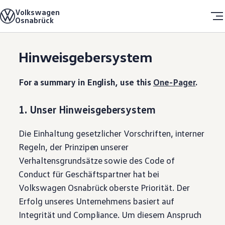
Volkswagen
Das Unternehmen
Home
Hinweisgebersystem
Osnabrück
Über uns
Unsere Unternehmenskultur
Willkommen in Osnabrück
Skip to
Skip
Wir als Arbeitgeber
Hinweisgebersystem
main
to
Einstieg
content
footer
Studenten
Schüler
For a summary in English, use this
One-Pager
.
Duales Studium
Niedersachsen-Technikum
FOS-Praktikum
1. Unser Hinweisgebersystem
Schulpraktikum
Ausbildung
Offene Stellen
Die Einhaltung gesetzlicher Vorschriften, interner
Bewerbungsprozess
Regeln, der Prinzipen unserer
Erlebnis & Besucher
Visitor Walk
Verhaltensgrundsätze sowie des Code of
Automobilsammlung
Conduct für Geschäftspartner hat bei
Anfahrt & Kontakt
Veranstaltungen
Volkswagen
Osnabrück oberste Priorität. Der
Erfolg unseres Unternehmens basiert auf
Integrität und Compliance. Um diesem Anspruch